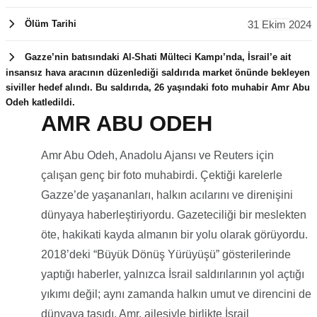
31 Ekim 2024
Ölüm Tarihi
Gazze’nin batısındaki Al-Shati Mülteci Kampı’nda, İsrail’e ait
insansız hava aracının düzenlediği saldırıda market önünde bekleyen
siviller hedef alındı. Bu saldırıda, 26 yaşındaki foto muhabir Amr Abu
Odeh katledildi.
AMR ABU ODEH
31 Ekim 2024
Amr Abu Odeh, Anadolu Ajansı ve Reuters için
çalışan genç bir foto muhabirdi. Çektiği karelerle
Gazze’de yaşananları, halkın acılarını ve direnişini
dünyaya haberleştiriyordu. Gazeteciliği bir meslekten
öte, hakikati kayda almanın bir yolu olarak görüyordu.
2018’deki “Büyük Dönüş Yürüyüşü” gösterilerinde
yaptığı haberler, yalnızca İsrail saldırılarının yol açtığı
yıkımı değil; aynı zamanda halkın umut ve direncini de
dünyaya taşıdı. Amr, ailesiyle birlikte İsrail