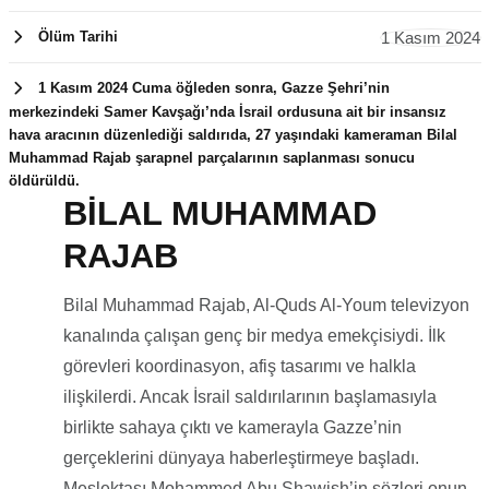
1 Kasım 2024
Ölüm Tarihi
1 Kasım 2024 Cuma öğleden sonra, Gazze Şehri’nin
merkezindeki Samer Kavşağı’nda İsrail ordusuna ait bir insansız
hava aracının düzenlediği saldırıda, 27 yaşındaki kameraman Bilal
Muhammad Rajab şarapnel parçalarının saplanması sonucu
öldürüldü.
BİLAL MUHAMMAD
1 Kasım
RAJAB
2024
Bilal Muhammad Rajab, Al-Quds Al-Youm televizyon
kanalında çalışan genç bir medya emekçisiydi. İlk
görevleri koordinasyon, afiş tasarımı ve halkla
ilişkilerdi. Ancak İsrail saldırılarının başlamasıyla
birlikte sahaya çıktı ve kamerayla Gazze’nin
gerçeklerini dünyaya haberleştirmeye başladı.
Meslektaşı Mohammed Abu Shawish’in sözleri onun