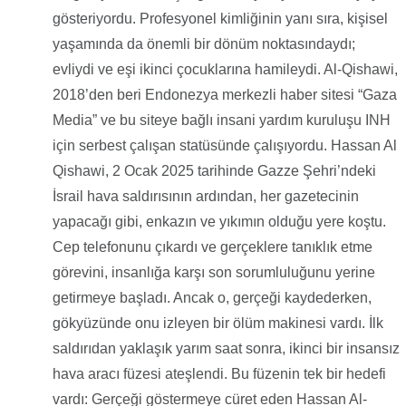
gösteriyordu. Profesyonel kimliğinin yanı sıra, kişisel
yaşamında da önemli bir dönüm noktasındaydı;
evliydi ve eşi ikinci çocuklarına hamileydi. Al-Qishawi,
2018’den beri Endonezya merkezli haber sitesi “Gaza
Media” ve bu siteye bağlı insani yardım kuruluşu INH
için serbest çalışan statüsünde çalışıyordu. Hassan Al
Qishawi, 2 Ocak 2025 tarihinde Gazze Şehri’ndeki
İsrail hava saldırısının ardından, her gazetecinin
yapacağı gibi, enkazın ve yıkımın olduğu yere koştu.
Cep telefonunu çıkardı ve gerçeklere tanıklık etme
görevini, insanlığa karşı son sorumluluğunu yerine
getirmeye başladı. Ancak o, gerçeği kaydederken,
gökyüzünde onu izleyen bir ölüm makinesi vardı. İlk
saldırıdan yaklaşık yarım saat sonra, ikinci bir insansız
hava aracı füzesi ateşlendi. Bu füzenin tek bir hedefi
vardı: Gerçeği göstermeye cüret eden Hassan Al-