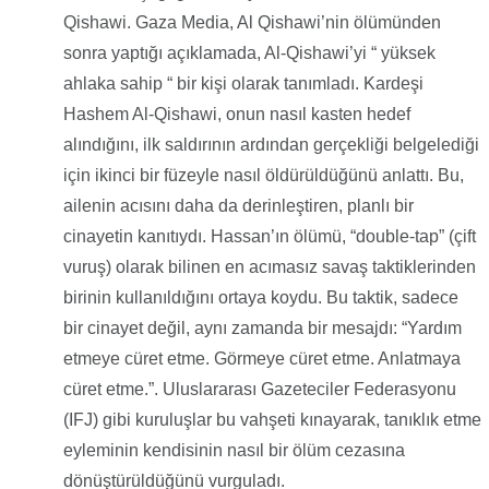
Qishawi. Gaza Media, Al Qishawi’nin ölümünden
sonra yaptığı açıklamada, Al-Qishawi’yi “ yüksek
ahlaka sahip “ bir kişi olarak tanımladı. Kardeşi
Hashem Al-Qishawi, onun nasıl kasten hedef
alındığını, ilk saldırının ardından gerçekliği belgelediği
için ikinci bir füzeyle nasıl öldürüldüğünü anlattı. Bu,
ailenin acısını daha da derinleştiren, planlı bir
cinayetin kanıtıydı. Hassan’ın ölümü, “double-tap” (çift
vuruş) olarak bilinen en acımasız savaş taktiklerinden
birinin kullanıldığını ortaya koydu. Bu taktik, sadece
bir cinayet değil, aynı zamanda bir mesajdı: “Yardım
etmeye cüret etme. Görmeye cüret etme. Anlatmaya
cüret etme.”. Uluslararası Gazeteciler Federasyonu
(IFJ) gibi kuruluşlar bu vahşeti kınayarak, tanıklık etme
eyleminin kendisinin nasıl bir ölüm cezasına
dönüştürüldüğünü vurguladı.