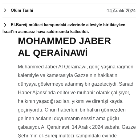
14 Aralık 2024
Ölüm Tarihi
El-Bureij mülteci kampındaki evlerinde ailesiyle birlikteyken
İsrail’in acımasız hava saldırısında katledildi.
MOHAMMED JABER
14 Aralık
AL QERAİNAWİ
2024
Muhammed Jaber Al Qerainawi, genç yaşına rağmen
kalemiyle ve kamerasıyla Gazze’nin hakikatini
dünyaya göstermeye adanmış bir gazeteciydi. Sanad
Haber Ajansı’nda editör ve muhabir olarak çalışıyor,
halkının yaşadığı acıları, yıkımı ve direnişi kayda
geçiriyordu. Onun haberleri, bir halkın görmezden
gelinen acılarını duyurmanın sessiz ama güçlü
çabasıydı. Al Qerainawi, 14 Aralık 2024 sabahı, Gazze
Şehri’nin el-Bureij mülteci kampındaki evinde